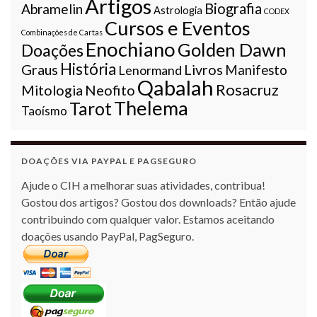
Artigos
Biografia
Abramelin
Astrologia
CODEX
Cursos e Eventos
Combinações de Cartas
Enochiano
Golden Dawn
Doações
História
Graus
Livros
Lenormand
Manifesto
Qabalah
Rosacruz
Mitologia
Neofito
Thelema
Tarot
Taoísmo
DOAÇÕES VIA PAYPAL E PAGSEGURO
Ajude o CIH a melhorar suas atividades, contribua!
Gostou dos artigos? Gostou dos downloads? Então ajude
contribuindo com qualquer valor. Estamos aceitando
doações usando PayPal, PagSeguro.