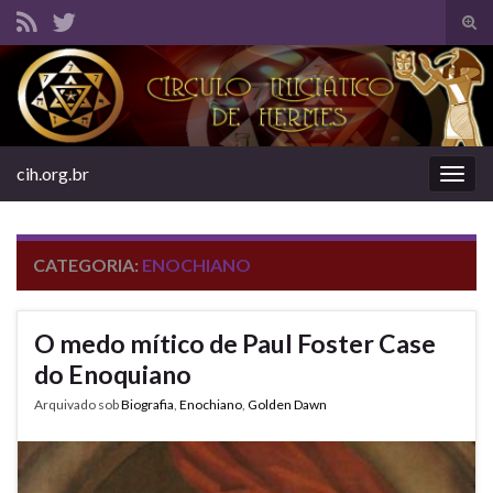
Alte
form
Search for:
de
pesq
cih.org.br
Alter
nave
CATEGORIA:
ENOCHIANO
O medo mítico de Paul Foster Case
do Enoquiano
Arquivado sob
Biografia
,
Enochiano
,
Golden Dawn