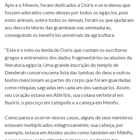
Ápis e o Mnevis, foram dedicados a Osíris e se ordenou que
fossem adorados como deuses por todos os egípcios, pois
estes animais, sobre todos os demais, foram os que ajudaram
aos descobridores das gramíneas nas semeaduras,
conseguindo os benefícios universais da agricultura.
“Este é o mito ou lenda de Osíris que contam os escritores
gregos e entremeios dos dados fragmentários ou alusões da
literatura egípcia. Uma grande inscrição do templo de
Denderah conservou uma lista das tumbas do deus e outros
textos mencionam as partes do corpo que foram guardadas
como relíquias sagradas em cada um dos santuários. Assim,
seu coração estava em Athribis, sua coluna vertebral em
Busiris, o pescoço em Letópolis e a cabeça em Menfis.
Como parece ocorrer nesses casos, alguns de seus membros
estavam multiplicados milagrosamente; sua cabeça, por
exemplo, estava em Abidos assim como também em Mênfis,
e suas pernas, notavelmente numerosas, poderíam ter