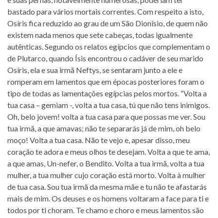
bastado para vários mortais correntes. Com respeito a isto,
Osíris fica reduzido ao grau de um São Dionísio, de quem não
existem nada menos que sete cabeças, todas igualmente
autênticas. Segundo os relatos egípcios que complementam o
de Plutarco, quando Ísis encontrou o cadáver de seu marido
Osíris, ela e sua irmã Neftys, se sentaram junto a ele e
romperam em lamentos que em épocas posteriores foram o
tipo de todas as lamentações egípcias pelos mortos. “Volta a
tua casa – gemiam -, volta a tua casa, tú que não tens inimigos.
Oh, belo jovem! volta a tua casa para que possas me ver. Sou
tua irmã, a que amavas; não te separarás já de mim, oh belo
moço! Volta a tua casa. Não te vejo e, apesar disso, meu
coração te adora e meus olhos te desejam. Volta a que te ama,
a que amas, Un-nefer, o Bendito. Volta a tua irmã, volta a tua
mulher, a tua mulher cujo coração está morto. Volta à mulher
de tua casa. Sou tua irmã da mesma mãe e tu não te afastarás
mais de mim. Os deuses e os homens voltaram a face para ti e
todos por ti choram. Te chamo e choro e meus lamentos são