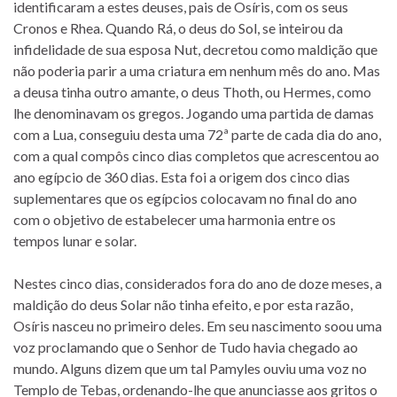
identificaram a estes deuses, pais de Osíris, com os seus
Cronos e Rhea. Quando Rá, o deus do Sol, se inteirou da
infidelidade de sua esposa Nut, decretou como maldição que
não poderia parir a uma criatura em nenhum mês do ano. Mas
a deusa tinha outro amante, o deus Thoth, ou Hermes, como
lhe denominavam os gregos. Jogando uma partida de damas
com a Lua, conseguiu desta uma 72ª parte de cada dia do ano,
com a qual compôs cinco dias completos que acrescentou ao
ano egípcio de 360 dias. Esta foi a origem dos cinco dias
suplementares que os egípcios colocavam no final do ano
com o objetivo de estabelecer uma harmonia entre os
tempos lunar e solar.
Nestes cinco dias, considerados fora do ano de doze meses, a
maldição do deus Solar não tinha efeito, e por esta razão,
Osíris nasceu no primeiro deles. Em seu nascimento soou uma
voz proclamando que o Senhor de Tudo havia chegado ao
mundo. Alguns dizem que um tal Pamyles ouviu uma voz no
Templo de Tebas, ordenando-lhe que anunciasse aos gritos o