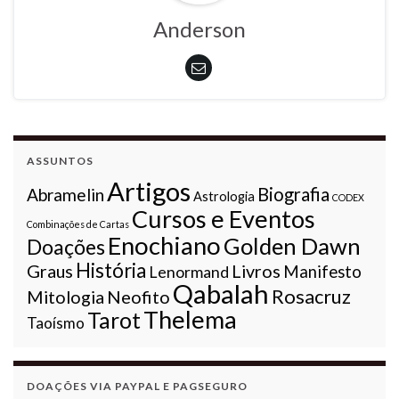
Anderson
ASSUNTOS
Artigos
Biografia
Abramelin
Astrologia
CODEX
Cursos e Eventos
Combinações de Cartas
Enochiano
Golden Dawn
Doações
História
Graus
Livros
Lenormand
Manifesto
Qabalah
Rosacruz
Mitologia
Neofito
Thelema
Tarot
Taoísmo
DOAÇÕES VIA PAYPAL E PAGSEGURO