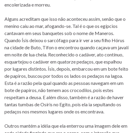
encolerizada e morreu.
Alguns acreditam que isso não aconteceu assim, senão que o
menino caiu ao mar, afogando-se. Tal é o que os egípcios
cantavam em seus banquetes sob o nome de Maneros.
Quando Ísis deixou o sarcófago para ir ver a seu filho Hórus
na cidade de Buto, Tifon o encontrou quando caçava um javalí
em noite de lua cheia. Reconhecido o cadáver, ato contínuo,
esquartejou o cadáver em quatorze pedaços, que espalhou
por lugares distintos. Ísis, depois, embarcou em um bote feito
de papiros, buscou por todos os lados os pedaços na lagoa.
Esta é a razão pela qual quando as pessoas navegam em um
bote de papiros, não temem aos crocodilos, pois estes
respeitam a deusa. E além disso, também é a razão de haver
tantas tumbas de Osíris no Egito, pois ela ia sepultando os
pedaços nos mesmos lugares onde os encontrava.
Outros mantém a idéia que ela enterrou uma imagem dele em
cada cidade fingindo que era o corpo, com a intenção que