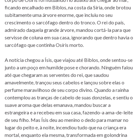
ficando encalhado em Biblos, na costa da Síria, onde brotou
subitamente uma árvore enorme, que incluiu no seu
crescimento o sarcófago dentro do tronco. O rei do país,
admirado daquela grande árvore, mandou cortá-la para que
servisse de coluna em sua casa, ignorando que dentro havia o
sarcófago que continha Osíris morto.
A notícia chegou a Ísis, que viajou até Biblos, onde sentou-se
junto a um poço em humilde pose e chorando. Ninguém falou
até que chegaram as serventes do rei, que saudou
amavelmente, trançou seus cabelos e lançou sobre elas o
perfume maravilhoso de seu corpo divino. Quando a rainha
contemplou as tranças de cabelo de suas donzelas, e sentiu o
suave aroma que delas emanava, mandou buscar a
estrangeira e a recebeu em sua casa, fazendo-a ama-de-leite
de seu filho. Mas Ísis deu ao menino o dedo para mamar no
lugar do peito e, à noite, incendiou tudo que na criança era
mortal, enquanto ela mesma, transformada em golondrina