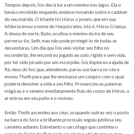
Tempos depois, Ísis deu à luz a um menino nos lagos. Ela o
havia concebido enquanto andava revoando sobre o cadáver
do seu marido. O infante foi Hórus o jovem, que em sua
infância levou o nome de Harpócrates, isto é, Hórus Criança.
A deusa do norte, Buto, ocultou o menino da ira de seu
perverso tio, Seth, mas não pode protegê-lo de todas as
desventuras. Um dia que Ísis veio visitar seu filho no
esconderijo, lhe encontrou jogado ao solo, rígido e sem vida,
por ter sido picado por um escorpião. Ísis implorou a ajuda de
Rá, deus do Sol, que, atendendo, parou sua barca no céu e
enviou Thoth para que lhe ensinasse um conjuro com o qual
poderia devolver a vida a seu filho. Pronunciou as palavras
mágicas e o veneno imediatamente fluiu do corpo de Hórus, o
ar entrou em seu peito e o reviveu.
Então Thoth ascendeu aos céus, ocupando outras vez o posto
na barca do Sol e a brilhante procissão seguiu jubilosa seu
caminho adiante. Entretanto o sarcófago que continha o
corpo de Osíris foi flutuando rio abaixo até chegar ao mar,