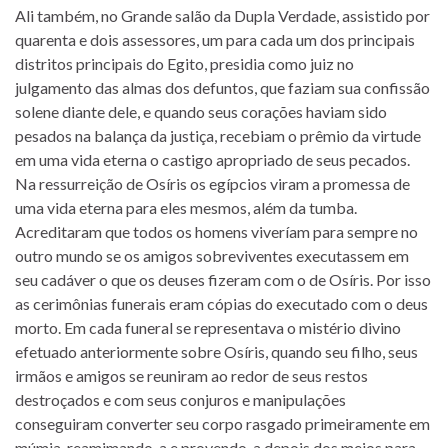
Ali também, no Grande salão da Dupla Verdade, assistido por
quarenta e dois assessores, um para cada um dos principais
distritos principais do Egito, presidia como juiz no
julgamento das almas dos defuntos, que faziam sua confissão
solene diante dele, e quando seus corações haviam sido
pesados na balança da justiça, recebiam o prêmio da virtude
em uma vida eterna o castigo apropriado de seus pecados.
Na ressurreição de Osíris os egípcios viram a promessa de
uma vida eterna para eles mesmos, além da tumba.
Acreditaram que todos os homens viveríam para sempre no
outro mundo se os amigos sobreviventes executassem em
seu cadáver o que os deuses fizeram com o de Osíris. Por isso
as cerimônias funerais eram cópias do executado com o deus
morto. Em cada funeral se representava o mistério divino
efetuado anteriormente sobre Osíris, quando seu filho, seus
irmãos e amigos se reuniram ao redor de seus restos
destroçados e com seus conjuros e manipulações
conseguiram converter seu corpo rasgado primeiramente em
múmia, reamimando-a e provendo-a depois dos meios para