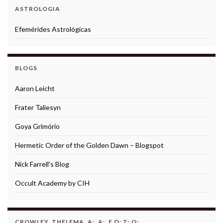
ASTROLOGIA
Efemérides Astrológicas
BLOGS
Aaron Leicht
Frater Taliesyn
Goya Grimório
Hermetic Order of the Golden Dawn – Blogspot
Nick Farrell's Blog
Occult Academy by CIH
CROWLEY, THELEMA, A:. A:. E O:.T:.O:.