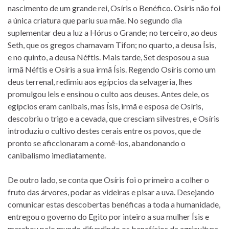
nascimento de um grande rei, Osíris o Benéfico. Osíris não foi
a única criatura que pariu sua mãe. No segundo dia
suplementar deu a luz a Hórus o Grande; no terceiro, ao deus
Seth, que os gregos chamavam Tifon; no quarto, a deusa Ísis,
e no quinto, a deusa Néftis. Mais tarde, Set desposou a sua
irmã Néftis e Osíris a sua irmã Ísis. Regendo Osíris como um
deus terrenal, redimiu aos egípcios da selvageria, lhes
promulgou leis e ensinou o culto aos deuses. Antes dele, os
egípcios eram canibais, mas Ísis, irmã e esposa de Osíris,
descobriu o trigo e a cevada, que cresciam silvestres, e Osíris
introduziu o cultivo destes cerais entre os povos, que de
pronto se aficcionaram a comê-los, abandonando o
canibalismo imediatamente.
De outro lado, se conta que Osíris foi o primeiro a colher o
fruto das árvores, podar as videiras e pisar a uva. Desejando
comunicar estas descobertas benéficas a toda a humanidade,
entregou o governo do Egito por inteiro a sua mulher Ísis e
marchou pelo mundo difundindo os benefícios da agricultura