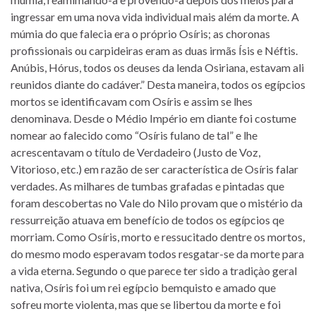
ingressar em uma nova vida individual mais além da morte. A
múmia do que falecia era o próprio Osíris; as choronas
profissionais ou carpideiras eram as duas irmãs Ísis e Néftis.
Anúbis, Hórus, todos os deuses da lenda Osiriana, estavam ali
reunidos diante do cadáver.” Desta maneira, todos os egípcios
mortos se identificavam com Osíris e assim se lhes
denominava. Desde o Médio Império em diante foi costume
nomear ao falecido como “Osíris fulano de tal” e lhe
acrescentavam o título de Verdadeiro (Justo de Voz,
Vitorioso, etc.) em razão de ser característica de Osíris falar
verdades. As milhares de tumbas grafadas e pintadas que
foram descobertas no Vale do Nilo provam que o mistério da
ressurreição atuava em benefício de todos os egípcios qe
morriam. Como Osíris, morto e ressucitado dentre os mortos,
do mesmo modo esperavam todos resgatar-se da morte para
a vida eterna. Segundo o que parece ter sido a tradiçào geral
nativa, Osíris foi um rei egípcio bemquisto e amado que
sofreu morte violenta, mas que se libertou da morte e foi