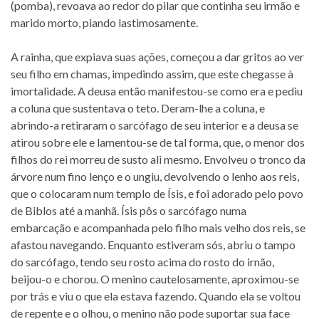
(pomba), revoava ao redor do pilar que continha seu irmão e
marido morto, piando lastimosamente.
A rainha, que expiava suas ações, começou a dar gritos ao ver
seu filho em chamas, impedindo assim, que este chegasse à
imortalidade. A deusa então manifestou-se como era e pediu
a coluna que sustentava o teto. Deram-lhe a coluna, e
abrindo-a retiraram o sarcófago de seu interior e a deusa se
atirou sobre ele e lamentou-se de tal forma, que, o menor dos
filhos do rei morreu de susto ali mesmo. Envolveu o tronco da
árvore num fino lenço e o ungiu, devolvendo o lenho aos reis,
que o colocaram num templo de Ísis, e foi adorado pelo povo
de Biblos até a manhã. Ísis pôs o sarcófago numa
embarcação e acompanhada pelo filho mais velho dos reis, se
afastou navegando. Enquanto estiveram sós, abriu o tampo
do sarcófago, tendo seu rosto acima do rosto do irnão,
beijou-o e chorou. O menino cautelosamente, aproximou-se
por trás e viu o que ela estava fazendo. Quando ela se voltou
de repente e o olhou, o menino não pode suportar sua face