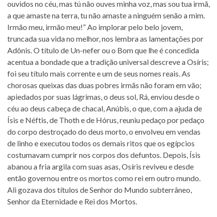
ouvidos no céu, mas tú não ouves minha voz, mas sou tua irmã,
a que amaste na terra, tu não amaste a ninguém senão a mim.
Irmão meu, irmão meu!” Ao implorar pelo belo jovem,
truncada sua vida no melhor, nos lembra as lamentações por
Adônis. O título de Un-nefer ou o Bom que lhe é concedida
acentua a bondade que a tradição universal descreve a Osíris;
foi seu título mais corrente e um de seus nomes reais. As
chorosas queixas das duas pobres irmãs não foram em vão;
apiedados por suas lágrimas, o deus sol, Rá, enviou desde o
céu ao deus cabeça de chacal, Anúbis, o que, com a ajuda de
Ísis e Néftis, de Thoth e de Hórus, reuniu pedaço por pedaço
do corpo destroçado do deus morto, o envolveu em vendas
de linho e executou todos os demais ritos que os egípcios
costumavam cumprir nos corpos dos defuntos. Depois, Ísis
abanou a fria argila com suas asas, Osíris reviveu e desde
então governou entre os mortos como rei em outro mundo.
Ali gozava dos títulos de Senhor do Mundo subterrâneo,
Senhor da Eternidade e Rei dos Mortos.