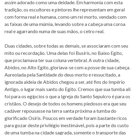
assim adorado como uma deidade. Em harmonia com esta
tradição, os escultores e pintores lhe representam em geral
com forma real e humana, como um rei morto, vendado com
as faixas de uma múmia, levando sobre a cabeça uma coroa
real e agarrando numa de suas mãos, o cetro real.
Duas cidades, sobre todas as demais, se associaram com seu
mito ou recordação. Uma delas foi Busíris, no Baixo Egito,
que proclamava ter sua coluna vertebral. A outra cidade,
Abidos, no Alto Egito, gloriava-se com a posse de sua cabeça.
Aureolada pela Santidade do deus morto e ressucitado, a
ignorada aldeia de Abidos chegou a ser, até fins do Império
Antigo, o lugar mais santo do Egito. Cremos que sua tumba ali
foi para os egípcios o que a Igreja do Santo Sepulcro é para os
cristãos. O desejo de todos os homens piedosos era que seu
cadáver repousasse na terra santa próxima a tumba do
glorificado Osíris. Poucos em verdade foram bastante ricos
para gozar deste privilégio inestimável, pois a parte do custo
de uma tumba na cidade sagrada, somente o transporte das