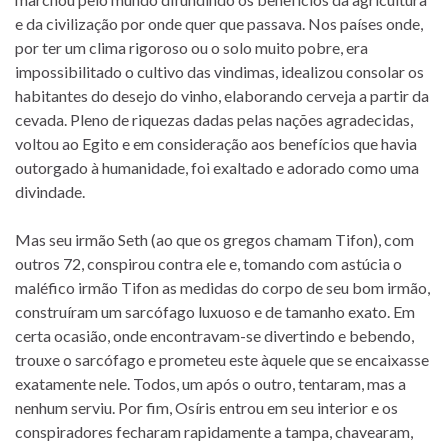
e da civilização por onde quer que passava. Nos países onde,
por ter um clima rigoroso ou o solo muito pobre, era
impossibilitado o cultivo das vindimas, idealizou consolar os
habitantes do desejo do vinho, elaborando cerveja a partir da
cevada. Pleno de riquezas dadas pelas nações agradecidas,
voltou ao Egito e em consideração aos benefícios que havia
outorgado à humanidade, foi exaltado e adorado como uma
divindade.
Mas seu irmão Seth (ao que os gregos chamam Tifon), com
outros 72, conspirou contra ele e, tomando com astúcia o
maléfico irmão Tifon as medidas do corpo de seu bom irmão,
construíram um sarcófago luxuoso e de tamanho exato. Em
certa ocasião, onde encontravam-se divertindo e bebendo,
trouxe o sarcófago e prometeu este àquele que se encaixasse
exatamente nele. Todos, um após o outro, tentaram, mas a
nenhum serviu. Por fim, Osíris entrou em seu interior e os
conspiradores fecharam rapidamente a tampa, chavearam,