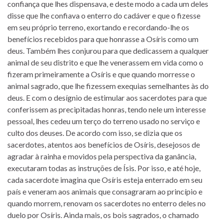
confiança que lhes dispensava, e deste modo a cada um deles
disse que lhe confiava o enterro do cadáver e que o fizesse
em seu próprio terreno, exortando e recordando-lhe os
benefícios recebidos para que honrasse a Osíris como um
deus. Também lhes conjurou para que dedicassem a qualquer
animal de seu distrito e que lhe venerassem em vida como o
fizeram primeiramente a Osíris e que quando morresse o
animal sagrado, que lhe fizessem exequias semelhantes às do
deus. E com o desígnio de estimular aos sacerdotes para que
conferissem as precipitadas honras, tendo nele um interesse
pessoal, lhes cedeu um terço do terreno usado no serviço e
culto dos deuses. De acordo com isso, se dizia que os
sacerdotes, atentos aos benefícios de Osíris, desejosos de
agradar à rainha e movidos pela perspectiva da ganância,
executaram todas as instruções de Ísis. Por isso, e até hoje,
cada sacerdote imagina que Osíris esteja enterrado em seu
país e veneram aos animais que consagraram ao princípio e
quando morrem, renovam os sacerdotes no enterro deles no
duelo por Osíris. Ainda mais, os bois sagrados, o chamado