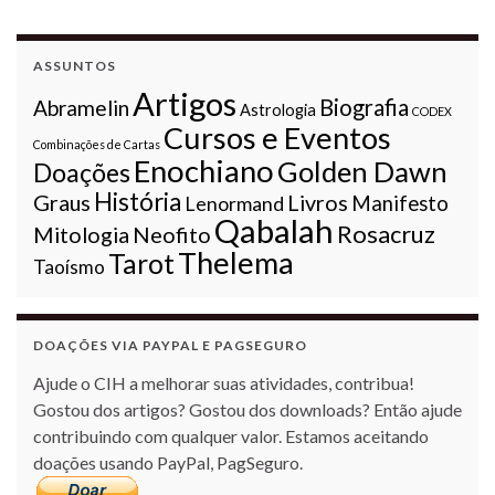
ASSUNTOS
Artigos
Biografia
Abramelin
Astrologia
CODEX
Cursos e Eventos
Combinações de Cartas
Enochiano
Golden Dawn
Doações
História
Graus
Livros
Lenormand
Manifesto
Qabalah
Rosacruz
Mitologia
Neofito
Thelema
Tarot
Taoísmo
DOAÇÕES VIA PAYPAL E PAGSEGURO
Ajude o CIH a melhorar suas atividades, contribua!
Gostou dos artigos? Gostou dos downloads? Então ajude
contribuindo com qualquer valor. Estamos aceitando
doações usando PayPal, PagSeguro.