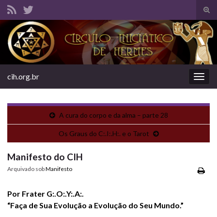
Alte
form
Search for:
de
pesq
cih.org.br
Alter
nave
A cura do corpo e da alma – parte 28
Os Graus do C:.I:.H:. e o Tarot
Manifesto do CIH
Arquivado sob
Manifesto
Por Frater G:.O:.Y:.A:.
“Faça de Sua Evolução a Evolução do Seu Mundo.”