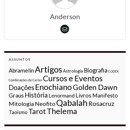
Anderson
ASSUNTOS
Artigos
Biografia
Abramelin
Astrologia
CODEX
Cursos e Eventos
Combinações de Cartas
Enochiano
Golden Dawn
Doações
História
Graus
Livros
Lenormand
Manifesto
Qabalah
Rosacruz
Mitologia
Neofito
Thelema
Tarot
Taoísmo