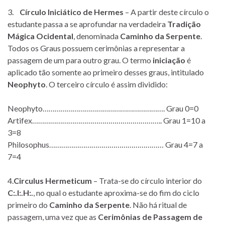
3.
Círculo Iniciático de Hermes
– A partir deste círculo o
estudante passa a se aprofundar na verdadeira
Tradição
Mágica Ocidental
, denominada
Caminho da Serpente
.
Todos os Graus possuem cerimônias a representar a
passagem de um para outro grau. O termo
iniciação
é
aplicado tão somente ao primeiro desses graus, intitulado
Neophyto
. O terceiro círculo é assim dividido:
Neophyto……………………………………………………. Grau 0=0
Artifex……………………………………………………….. Grau 1=10 a
3=8
Philosophus………………………………………………… Grau 4=7 a
7=4
4.
Circulus Hermeticum
– Trata-se do círculo interior do
C:.I:.H:.
, no qual o estudante aproxima-se do fim do ciclo
primeiro do
Caminho da Serpente
. Não há ritual de
passagem, uma vez que as
Cerimônias de Passagem de