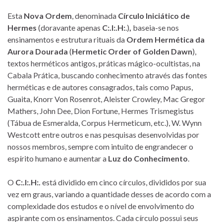
Esta
Nova Ordem
, denominada
Círculo Iniciático de
Hermes
(doravante apenas
C:.I:.H:
.)
,
baseia-se nos
ensinamentos e estrutura rituais da
Ordem Hermética da
Aurora Dourada
(
Hermetic Order of Golden Dawn
),
textos herméticos antigos, práticas mágico-ocultistas, na
Cabala Prática, buscando conhecimento através das fontes
herméticas e de autores consagrados, tais como Papus,
Guaita, Knorr Von Rosenrot, Aleister Crowley, Mac Gregor
Mathers, John Dee, Dion Fortune, Hermes Trismegistus
(Tábua de Esmeralda, Corpus Hermeticum, etc.), W. Wynn
Westcott entre outros e nas pesquisas desenvolvidas por
nossos membros, sempre com intuito de engrandecer o
espírito humano e aumentar a
Luz do Conhecimento
.
O
C:.I:.H:.
está dividido em cinco círculos, divididos por sua
vez em graus, variando a quantidade desses de acordo com a
complexidade dos estudos e o nível de envolvimento do
aspirante com os ensinamentos. Cada círculo possui seus