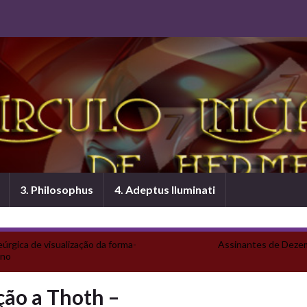
3. Philosophus
4. Adeptus Iluminati
eúrgica de visualização da forma-
Assinantes de Deze
ino
ção a Thoth –