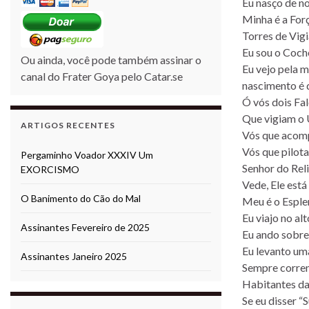
Eu nasço de no
Minha é a Forç
Torres de Vigi
Eu sou o Coch
Ou ainda, você pode também assinar o
Eu vejo pela m
canal do Frater Goya pelo Catar.se
nascimento é 
Ó vós dois Fa
Que vigiam o 
ARTIGOS RECENTES
Vós que acomp
Vós que pilota
Pergaminho Voador XXXIV Um
Senhor do Reli
EXORCISMO
Vede, Ele está
O Banimento do Cão do Mal
Meu é o Esple
Eu viajo no alt
Assinantes Fevereiro de 2025
Eu ando sobre
Eu levanto um
Assinantes Janeiro 2025
Sempre corren
Habitantes da
Se eu disser “