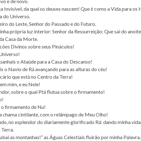
vo e de novo.
a Invisível, da qual os deuses nascem! Que é como a Vida para os
a do Universo.
eiro do Leste, Senhor do Passado e do Futuro.
inha própria luz interior: Senhor da Ressurreição; Que sai do anoit
da Casa da Morte.
lcões Divinos sobre seus Pináculos!
Universo!
anhais o Ataúde para a Casa do Descanso!
is o Navio de Rá avançando para as alturas do céu!
cário que está no Centro da Terra!
 em mim, e eu Nele!
ndor, sobre o qual Ptá flutua sobre o firmamento!
o!
 o firmamento de Nu!
a chama cintilante, com o relâmpago de Meu Olho!
do, no esplendor do diariamente glorificado Rá: dando minha vida
 Terra.
Subai as montanhas!” as Águas Celestiais fluirão por minha Palavra.