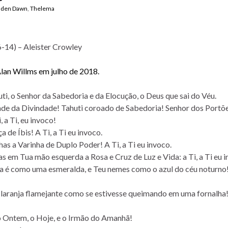
lden Dawn
,
Thelema
(6-14) – Aleister Crowley
lan Willms em julho de 2018.
ti, o Senhor da Sabedoria e da Elocução, o Deus que sai do Véu.
de da Divindade! Tahuti coroado de Sabedoria! Senhor dos Portõ
, a Ti, eu invoco!
 de Íbis! A Ti, a Ti eu invoco.
s a Varinha de Duplo Poder! A Ti, a Ti eu invoco.
s em Tua mão esquerda a Rosa e Cruz de Luz e Vida: a Ti, a Ti eu i
a é como uma esmeralda, e Teu nemes como o azul do céu noturno! 
é laranja flamejante como se estivesse queimando em uma fornalha! 
o Ontem, o Hoje, e o Irmão do Amanhã!