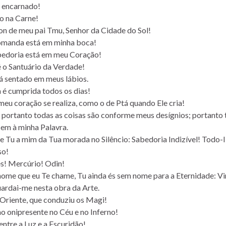
á encarnado!
o na Carne!
lon de meu pai Tmu, Senhor da Cidade do Sol!
omanda está em minha boca!
edoria está em meu Coração!
é o Santuário da Verdade!
á sentado em meus lábios.
 é cumprida todos os dias!
meu coração se realiza, como o de Ptá quando Ele cria!
; portanto todas as coisas são conforme meus desígnios; portanto 
em à minha Palavra.
de Tu a mim da Tua morada no Silêncio: Sabedoria Indizível! Todo-
so!
s! Mercúrio! Odin!
nome que eu Te chame, Tu ainda és sem nome para a Eternidade: Vin
uardai-me nesta obra da Arte.
 Oriente, que conduziu os Magi!
 onipresente no Céu e no Inferno!
entre a Luz e a Escuridão!