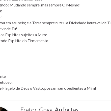
cendo! Mudando sempre, mas sempre O Mesmo!
i!
!
ou em seu seio; e a Terra sempre nutriu a Divindade imutável de T
: vinde Tu!
 os Espíritos sujeitos a Mim:
todo Espírito do Firmamento
ante
etuoso,
 e Flagelo de Deus o Vasto, possam ser obedientes a Mim!
Frater_Goya_Anfortas