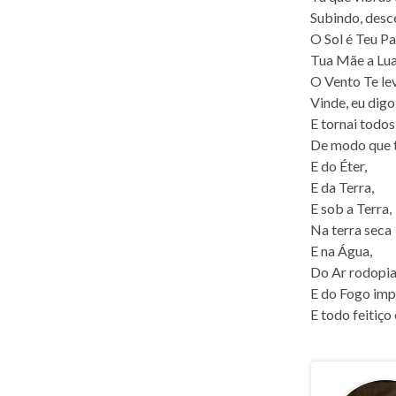
Subindo, des
O Sol é Teu Pa
Tua Mãe a Lua
O Vento Te lev
Vinde, eu digo
E tornai todos
De modo que 
E do Éter,
E da Terra,
E sob a Terra,
Na terra seca
E na Água,
Do Ar rodopi
E do Fogo imp
E todo feitiço