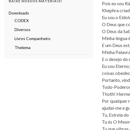
BAIXE NOSSOS MATERIAIS!
Pois eu sou R
Khephra criad
Downloads
Eu sou o Eido
CODEX
O Deus que c
Diversos
O Deus da Sab
Minha língua 
Livros Companheiro
E um Deus est
Thelema
Minha Palavra
E o desejo do 
Eu sou Eterno
coisas obedec
Portanto, vin
Todo-Podero
Thoth! Herme
Por qualquer 
ajudai-me e g
Tu, Estrela do
Tu és O Mesmo
Tu que vibras 