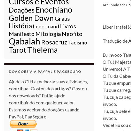
Cursos e Eventos
Arquivado sob
Go
Enochiano
Doações
Golden Dawn
Graus
História
Livros
Lenormand
Liber Israfel 
Mitologia
Neofito
Manifesto
Qabalah
Tradução de
A
Rosacruz
Taoísmo
Thelema
Tarot
Eu invoco Tahu
Ó Tu! Majesta
Universo! A Ti
DOAÇÕES VIA PAYPAL E PAGSEGURO
Ó Tu da Cabeça
Ajude o CIH a melhorar suas atividades,
Tu que empunha
contribua! Gostou dos artigos? Gostou
Tu que carrega
dos downloads? Então ajude
Tu, cuja cabeç
contribuindo com qualquer valor.
invoco.
Estamos aceitando doações usando
Tu, cuja pele 
PayPal, PagSeguro.
invoco.
Vede! Eu sou 