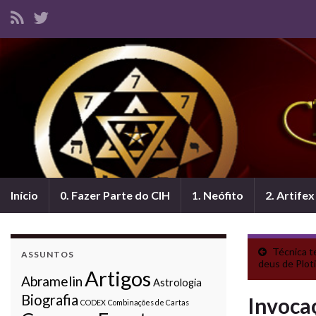
Início
0. Fazer Parte do CIH
1. Neófito
2. Artifex
Técnica t
ASSUNTOS
deus de Plot
Artigos
Abramelin
Astrologia
Biografia
Invoca
CODEX
Combinações de Cartas