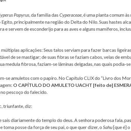
yperus Papyrus
, da família das
Cyperaceae
, é uma planta comum às 
Egito, principalmente na região do Delta do Nilo. Suas hastes alc
ra e servem de esconderijo para as aves e alguns mamíferos, inclus
 múltiplas aplicações: Seus talos serviam para fazer barcas ligeira
dável de se mastigar; de suas fibras se faziam cabos, velas de emb
sua medula fibrosa, faziam-se lâminas delgadas, nas quais podia-se
-se amuletos com o papiro. No Capítulo CLIX do “Livro dos Mort
sagem:
O CAPÍTULO DO AMULETO UACHT [feito de] ESME
 no pescoço do falecido.
, triunfante, diz:
ue sais diariamente do templo do deus. A senhora poderosa fala, pa
 e toma posse da força de seu pai, o que quer dizer, o
Sahu
[que é] o