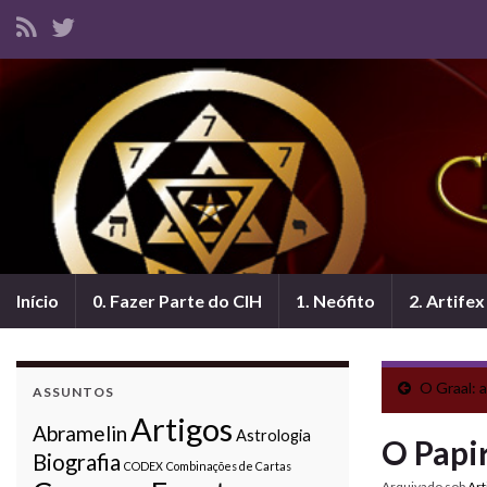
Início
0. Fazer Parte do CIH
1. Neófito
2. Artifex
O Graal: 
ASSUNTOS
Artigos
Abramelin
Astrologia
O Papi
Biografia
CODEX
Combinações de Cartas
Arquivado sob
Art