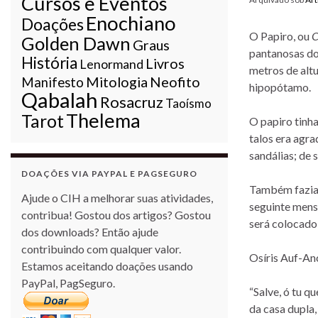
Cursos e Eventos
Enochiano
Doações
O Papiro, ou
C
Golden Dawn
Graus
pantanosas do 
História
Livros
Lenormand
metros de altu
Mitologia
Neofito
Manifesto
hipopótamo.
Qabalah
Rosacruz
Taoísmo
Thelema
Tarot
O papiro tinha
talos era agra
sandálias; de 
DOAÇÕES VIA PAYPAL E PAGSEGURO
Também faziam
Ajude o CIH a melhorar suas atividades,
seguinte men
contribua! Gostou dos artigos? Gostou
será colocado
dos downloads? Então ajude
contribuindo com qualquer valor.
Osíris Auf-Anc
Estamos aceitando doações usando
PayPal, PagSeguro.
“Salve, ó tu q
da casa dupla,