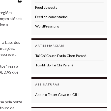
Feed de posts
regiões
Feed de comentários
ançam até seis
ive o
WordPress.org
s; a base dos
ARTES MARCIAIS
arcações,
 escrever.
Tai Chi Chuan Estilo Chen Paraná
Tumblr do Tai Chi Paraná
os”, reza a
RALDAS
que
ASSINATURAS
Apoie o Frater Goya e o CIH
ssa pela porta
 touro da