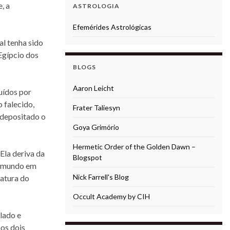
, a
ASTROLOGIA
Efemérides Astrológicas
al tenha sido
Egípcio dos
BLOGS
Aaron Leicht
uídos por
 falecido,
Frater Taliesyn
o depositado o
Goya Grimório
Hermetic Order of the Golden Dawn –
 Ela deriva da
Blogspot
do mundo em
Nick Farrell's Blog
iatura do
Occult Academy by CIH
lado e
os dois