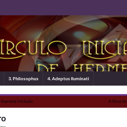
3. Philosophus
4. Adeptus Iluminati
a Suprema Iniciação
A Rosa de
ro
igos