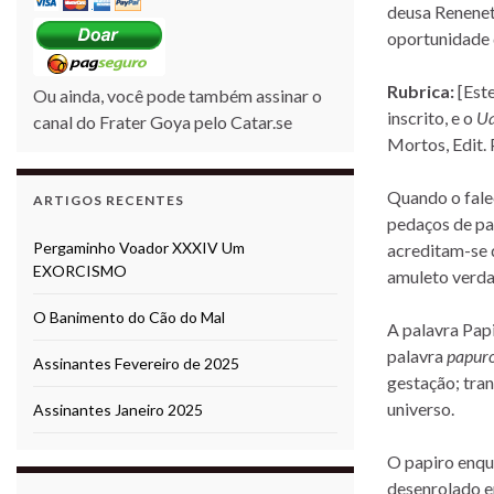
deusa Renenet.
oportunidade d
Rubrica:
[Este
Ou ainda, você pode também assinar o
inscrito, e o
Ua
canal do Frater Goya pelo Catar.se
Mortos, Edit.
Quando o fale
ARTIGOS RECENTES
pedaços de pap
Pergaminho Voador XXXIV Um
acreditam-se q
EXORCISMO
amuleto verda
O Banimento do Cão do Mal
A palavra Papi
palavra
papur
Assinantes Fevereiro de 2025
gestação; tra
universo.
Assinantes Janeiro 2025
O papiro enqu
desenrolado e