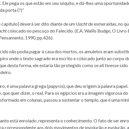
 Ele pega os que estão em seu séquito, e dá-lhes uma oportunidade
a porta (?)”
 capítulo] deverá ser dito diante de um
Uacht
de esmeraldas, no qu
cht
colocado no pescoço do Falecido. (E.A. Wallis Budge, O Livro 
 Pensamento, 1990, pp.426).
cido não podia pagar à casa dos mortos, os amuletos eram substit
iro onde o texto sagrado era escrito e colocado junto ao corpo do
ue desta forma, ele estaria tão protegido como se ali tivesse sid
deiro.
ro, é uma palavra grega (
papyros
), que deu origem à palavra papel.
o
, que quer dizer, o real. Para os egípcios era a imagem vigorosa 
nsformado em colunas, passou a sustentar o templo, que é uma min
anto está enrolado, representa o conhecimento. O fato de ser enro
ra correspondente aos dois movimentos de involução e evolução, a