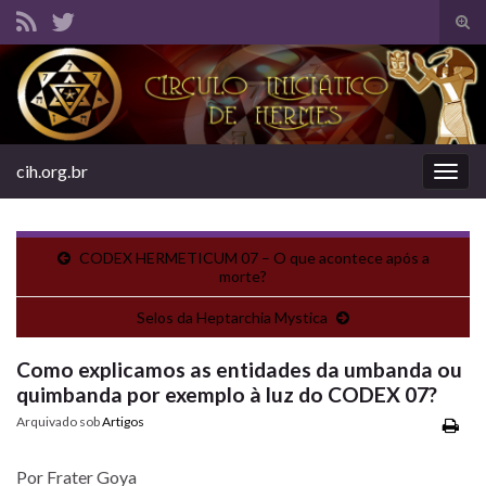
Alte
form
Search for:
de
pesq
cih.org.br
Alter
nave
CODEX HERMETICUM 07 – O que acontece após a
morte?
Selos da Heptarchia Mystica
Como explicamos as entidades da umbanda ou
quimbanda por exemplo à luz do CODEX 07?
Arquivado sob
Artigos
Por Frater Goya