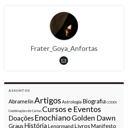
Frater_Goya_Anfortas
ASSUNTOS
Artigos
Biografia
Abramelin
Astrologia
CODEX
Cursos e Eventos
Combinações de Cartas
Enochiano
Golden Dawn
Doações
História
Graus
Livros
Lenormand
Manifesto