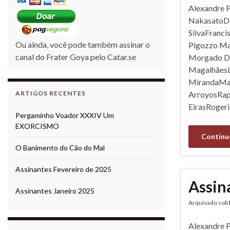
Alexandre 
NakasatoDaf
SilvaFranc
Ou ainda, você pode também assinar o
Pigozzo Mar
canal do Frater Goya pelo Catar.se
Morgado De
MagalhãesL
MirandaMar
ARTIGOS RECENTES
ArroyosRap
EirasRoger
Pergaminho Voador XXXIV Um
EXORCISMO
Continu
O Banimento do Cão do Mal
Assinantes Fevereiro de 2025
Assin
Assinantes Janeiro 2025
Arquivado sob
Alexandre 