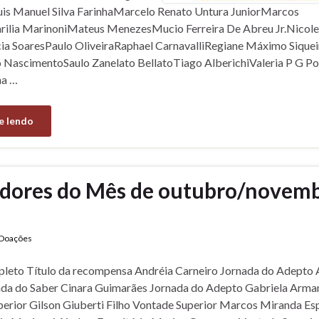
uis Manuel Silva FarinhaMarcelo Renato Untura JuniorMarcos
ilia MarinoniMateus MenezesMucio Ferreira De Abreu Jr.Nicole
cia SoaresPaulo OliveiraRaphael CarnavalliRegiane Máximo Sique
NascimentoSaulo Zanelato BellatoTiago AlberichiValeria P G Po
na …
e lendo
dores do Mês de outubro/novemb
Doações
eto Título da recompensa Andréia Carneiro Jornada do Adepto 
da do Saber Cinara Guimarães Jornada do Adepto Gabriela Arm
erior Gilson Giuberti Filho Vontade Superior Marcos Miranda Es