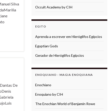
anuel Silva
Occult Academy by CIH
daMarilia
iane
ato
EGITO
Aprenda a escrever em Hieróglifos Egípcios
Egyptian Gods
Gerador de Hieróglifos Egípcios
ENOQUIANO - MAGIA ENOQUIANA
Dantas De
Enochiano
roDenis
Enoquiano by CIH
Gabriela
ujoLuis
The Enochian World of Benjamin Rowe