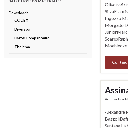
BAIXE NOSSOS MATERIAIS!
OliveiraAri
SilvaFranci
Downloads
Pigozzo Mar
CODEX
Morgado De
Diversos
JuniorMarc
Livros Companheiro
SoaresRaph
Moehlecke 
Thelema
Continu
Assin
Arquivado sob
Alexandre P
BazzoliDafn
Santana Li