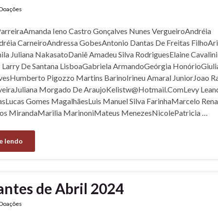
Doações
ParreiraAmanda Ieno Castro Gonçalves Nunes VergueiroAndréia
dréia CarneiroAndressa GobesAntonio Dantas De Freitas FilhoAr
la Juliana NakasatoDaniê Amadeu Silva RodriguesElaine Cavalin
s Larry De Santana LisboaGabriela ArmandoGeórgia HonórioGiuli
vesHumberto Pigozzo Martins BarinoIrineu Amaral JuniorJoao Ra
iveiraJuliana Morgado De AraujoKelistw@Hotmail.ComLevy Lean
sLucas Gomes MagalhãesLuis Manuel Silva FarinhaMarcelo Rena
os MirandaMarilia MarinoniMateus MenezesNicolePatricia …
e lendo
antes de Abril 2024
Doações