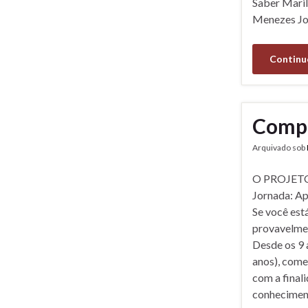
Saber Mari
Menezes Jor
Continu
Compa
Arquivado sob
O PROJET
Jornada: Ap
Se você est
provavelmen
Desde os 9 
anos), come
com a final
conheciment