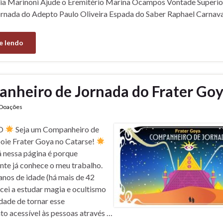
lia Marinoni Ajude o Eremitério Marina Ocampos Vontade Superi
nada do Adepto Paulo Oliveira Espada do Saber Raphael Carnava
e lendo
nheiro de Jornada do Frater Go
Doações
O
Seja um Companheiro de
oie Frater Goya no Catarse!
á nessa página é porque
te já conhece o meu trabalho.
anos de idade (há mais de 42
cei a estudar magia e ocultismo
idade de tornar esse
o acessível às pessoas através …