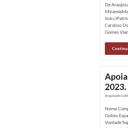
De AraujoL
MirandaMar
SolcciPatri
Cardoso Do 
Gomes Via
Continu
Apoia
2023.
Arquivado sob
Nome Compl
Gobes Espa
Vontade Sup