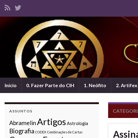
Início
0. Fazer Parte do CIH
1. Neófito
2. Artifex
CATEGORI
ASSUNTOS
Artigos
Abramelin
Astrologia
Biografia
Assin
CODEX
Combinações de Cartas