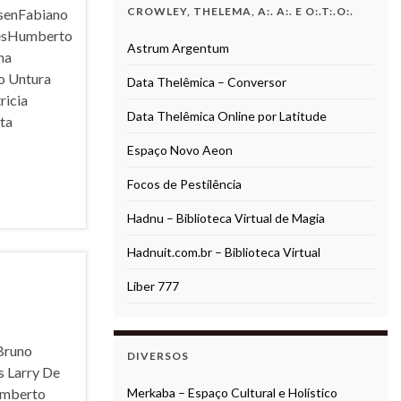
CROWLEY, THELEMA, A:. A:. E O:.T:.O:.
nsenFabiano
lvesHumberto
Astrum Argentum
na
o Untura
Data Thelêmica – Conversor
ricia
Data Thelêmica Online por Latitude
ta
Espaço Novo Aeon
Focos de Pestilência
Hadnu – Biblioteca Virtual de Magia
Hadnuit.com.br – Biblioteca Virtual
Liber 777
Bruno
DIVERSOS
s Larry De
umberto
Merkaba – Espaço Cultural e Holístico