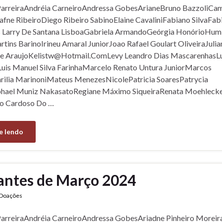
ParreiraAndréia CarneiroAndressa GobesArianeBruno BazzoliCami
ne RibeiroDiego Ribeiro SabinoElaine CavaliniFabiano SilvaFab
is Larry De Santana LisboaGabriela ArmandoGeórgia HonórioHu
tins BarinoIrineu Amaral JuniorJoao Rafael Goulart OliveiraJulia
 AraujoKelistw@Hotmail.ComLevy Leandro Dias MascarenhasL
uis Manuel Silva FarinhaMarcelo Renato Untura JuniorMarcos
ilia MarinoniMateus MenezesNicolePatricia SoaresPatrycia
hael Muniz NakasatoRegiane Máximo SiqueiraRenata Moehlecke
io Cardoso Do …
e lendo
antes de Março 2024
Doações
ParreiraAndréia CarneiroAndressa GobesAriadne Pinheiro Moreir