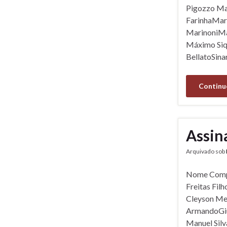
Pigozzo Mar
FarinhaMar
MarinoniMa
Máximo Siq
BellatoSin
Continu
Assin
Arquivado sob
Nome Compl
Freitas Fil
Cleyson Mel
ArmandoGiul
Manuel Sil