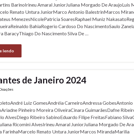
tins BarinoIrineu Amaral JuniorJuliana Morgado De AraujoLuis M
celo Renato Untura JuniorMarco Antonio BalestrinMarcos Miran
teus MenezesNicolePatricia SoaresRaphael Muniz NakasatoReg
ueiraReinaldo BahiaRogerio Cardoso Do NascimentoSaulo Zanel
ara BaracyThiago Do Nascimento Silva De …
e lendo
antes de Janeiro 2024
Doações
etoAndré Luiz GomesAndréia CarneiroAndressa GobesAntonio 
hoAriadne Pinheiro Moreira OliveiraCinara GuimarãesDafne Ribei
o AlvesDiego Ribeiro SabinoEduardo Filipe FreitasFabiano Silva
iana Ricomini AlvesIrineu Amaral JuniorJuliana Morgado De Ara
va FarinhaMarcelo Renato Untura JuniorMarcos MirandaMarilia