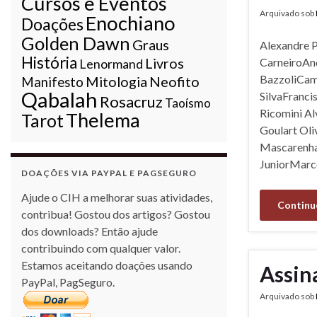
Cursos e Eventos
Arquivado sob
Enochiano
Doações
Golden Dawn
Graus
Alexandre 
História
Livros
CarneiroAn
Lenormand
BazzoliCami
Mitologia
Neofito
Manifesto
Qabalah
SilvaFranci
Rosacruz
Taoísmo
Ricomini Al
Thelema
Tarot
Goulart Ol
Mascarenha
JuniorMarc
DOAÇÕES VIA PAYPAL E PAGSEGURO
Ajude o CIH a melhorar suas atividades,
Continu
contribua! Gostou dos artigos? Gostou
dos downloads? Então ajude
contribuindo com qualquer valor.
Estamos aceitando doações usando
Assin
PayPal, PagSeguro.
Arquivado sob