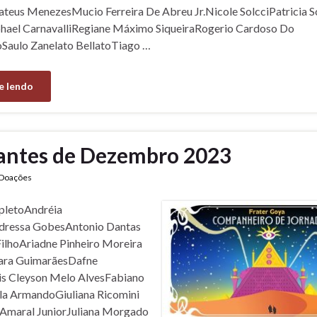
eus MenezesMucio Ferreira De Abreu Jr.Nicole SolcciPatricia 
phael CarnavalliRegiane Máximo SiqueiraRogerio Cardoso Do
Saulo Zanelato BellatoTiago …
e lendo
antes de Dezembro 2023
Doações
letoAndréia
dressa GobesAntonio Dantas
FilhoAriadne Pinheiro Moreira
nara GuimarãesDafne
is Cleyson Melo AlvesFabiano
la ArmandoGiuliana Ricomini
 Amaral JuniorJuliana Morgado