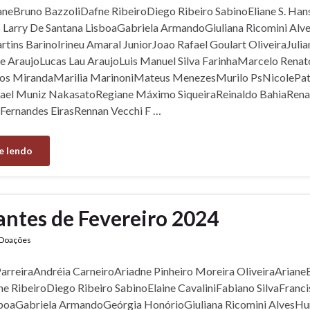
aneBruno BazzoliDafne RibeiroDiego Ribeiro SabinoEliane S. Ha
s Larry De Santana LisboaGabriela ArmandoGiuliana Ricomini A
tins BarinoIrineu Amaral JuniorJoao Rafael Goulart OliveiraJulia
 AraujoLucas Lau AraujoLuis Manuel Silva FarinhaMarcelo Renat
os MirandaMarilia MarinoniMateus MenezesMurilo PsNicolePat
ael Muniz NakasatoRegiane Máximo SiqueiraReinaldo BahiaRena
Fernandes EirasRennan Vecchi F …
e lendo
antes de Fevereiro 2024
Doações
arreiraAndréia CarneiroAriadne Pinheiro Moreira OliveiraAriane
e RibeiroDiego Ribeiro SabinoElaine CavaliniFabiano SilvaFranci
sboaGabriela ArmandoGeórgia HonórioGiuliana Ricomini AlvesH