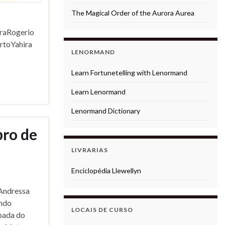
The Magical Order of the Aurora Aurea
iraRogerio
rtoYahira
LENORMAND
Learn Fortunetelling with Lenormand
Learn Lenormand
Lenormand Dictionary
ro de
LIVRARIAS
Enciclopédia Llewellyn
Andressa
ando
LOCAIS DE CURSO
pada do