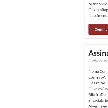
MarinoniMat
OliveiraRa
Nascimento
Continu
Assin
Arquivado sob
Nome Comp
CarneiroAn
De Freitas 
OliveiraCi
RibeiroDen
SilvaGabrie
AlvesIrineu