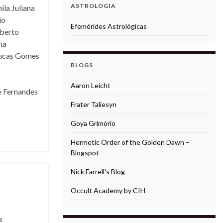
ASTROLOGIA
la Juliana
io
Efemérides Astrológicas
mberto
na
ucas Gomes
BLOGS
Aaron Leicht
 Fernandes
Frater Taliesyn
Goya Grimório
Hermetic Order of the Golden Dawn –
Blogspot
Nick Farrell's Blog
Occult Academy by CIH
a